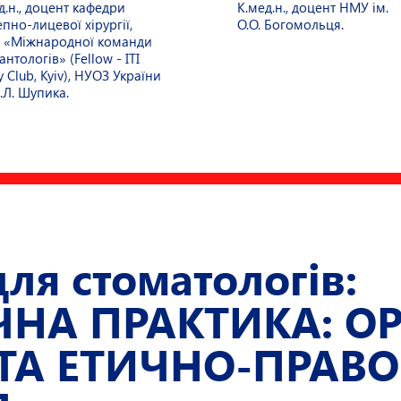
д.н., доцент кафедри
К.мед.н., доцент НМУ ім.
пно-лицевої хірургії,
О.О. Богомольця.
 «Міжнародної команди
антологів» (Fellow - ITI
y Club, Kyiv), НУОЗ України
П.Л. Шупика.
для стоматологів:
НА ПРАКТИКА: ОР
ТА ЕТИЧНО-ПРАВО