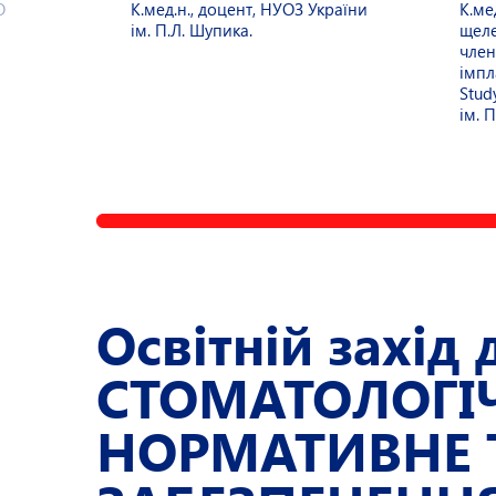
О
К.мед.н., доцент, НУОЗ України
К.ме
ім. П.Л. Шупика.
щеле
член
імпл
Stud
ім. 
Освітній захід 
СТОМАТОЛОГІЧ
НОРМАТИВНЕ 