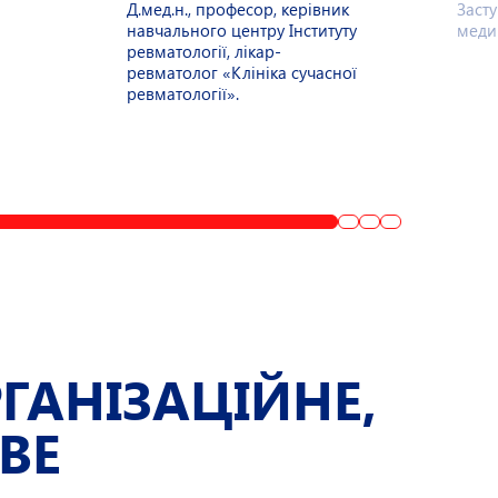
Д.мед.н., професор, керівник
Заст
навчального центру Інституту
меди
ревматології, лікар-
ревматолог «Клініка сучасної
ревматології».
ГАНІЗАЦІЙНЕ,
ВЕ