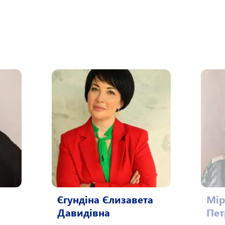
Єгундіна Єлизавета
Мір
Давидівна
Пет