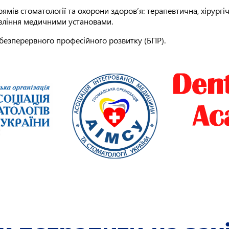
ямів стоматології та охорони здоров’я: терапевтична, хірургі
авління медичними установами.
 безперервного професійного розвитку (БПР).