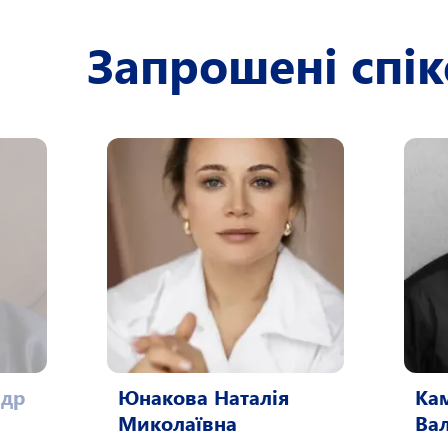
Запрошені спі
ндр
Юнакова Наталія
Ка
Миколаївна
Ва