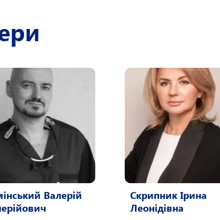
кери
мінський Валерій
Скрипник Ірина
лерійович
Леонідівна