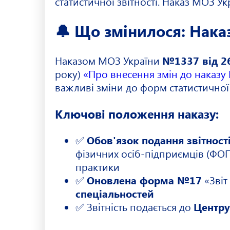
статистичної звітності. Наказ МОЗ Укр
🔔 Що змінилося: Нак
Наказом МОЗ України
№1337 від 26
року)
«Про внесення змін до наказу
важливі зміни до форм статистичної 
Ключові положення наказу:
✅
Обов'язок подання звітност
фізичних осіб-підприємців (ФОП
практики
✅
Оновлена форма №17
«Звіт
спеціальностей
✅ Звітність подається до
Центру