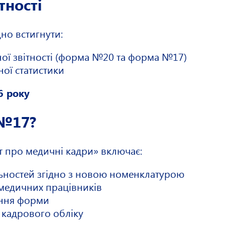
тності
но встигнути:
ної звітності (форма №20 та форма №17)
ної статистики
6 року
 №17?
 про медичні кадри» включає:
альностей згідно з новою номенклатурою
 медичних працівників
ення форми
 кадрового обліку