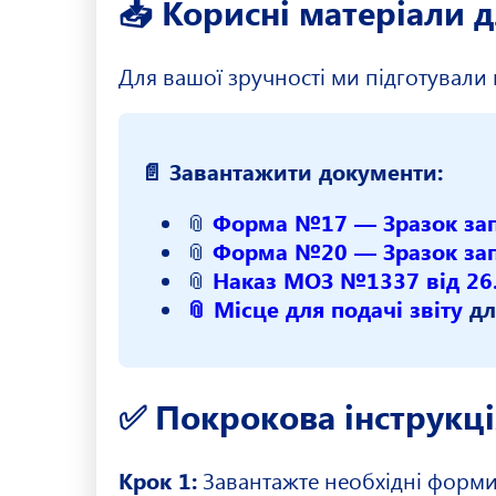
📥 Корисні матеріали 
Для вашої зручності ми підготували
📄 Завантажити документи:
📎
Форма №17 — Зразок запов
📎
Форма №20 — Зразок за
📎
Наказ МОЗ №1337 від 26.
📎 Місце для подачі звіту
дл
✅ Покрокова інструкція
Крок 1:
Завантажте необхідні форми