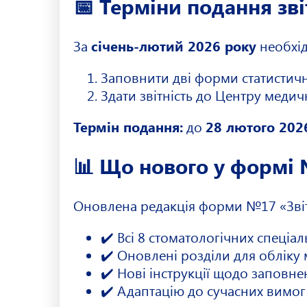
📅 Терміни подання зві
За
січень-лютий 2026 року
необхід
Заповнити дві форми статистич
Здати звітність до Центру медич
Термін подання:
до
28 лютого 202
📊 Що нового у формі
Оновлена редакція форми №17 «Звіт
✔️ Всі 8 стоматологічних спеці
✔️ Оновлені розділи для обліку
✔️ Нові інструкції щодо заповн
✔️ Адаптацію до сучасних вимог