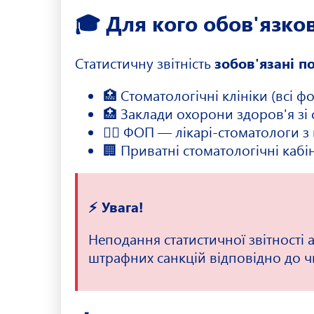
🎓 Для кого обов'язков
Статистичну звітність
зобов'язані п
🏥 Стоматологічні клініки (всі ф
🏥 Заклади охорони здоров'я зі
👨‍⚕️ ФОП — лікарі-стоматологи
🏢 Приватні стоматологічні кабі
⚡ Увага!
Неподання статистичної звітності 
штрафних санкцій відповідно до ч