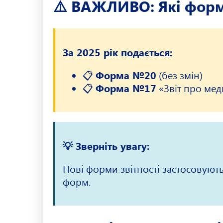
⚠️ ВАЖЛИВО: Які форми
За 2025 рік подається:
📋
Форма №20
(без змін)
📋
Форма №17
«Звіт про мед
💡 Зверніть увагу:
Нові форми звітності застосовуют
форм.