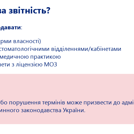
а звітність?
одавати
:
орми власності)
 стоматологічними відділеннями/кабінетами
 з медичною практикою
нети з ліцензією МОЗ
або порушення термінів може призвести до адмін
инного законодавства України.