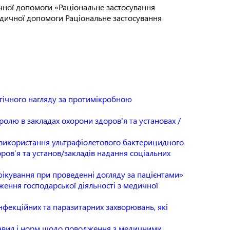
чної допомоги «Раціональне застосування
дичної допомоги Раціональне застосування
гічного нагляду за протимікробною
олю в закладах охорони здоров'я та установах /
 використання ультрафіолетового бактерицидного
ров’я та установ/закладів надання соціальних
ікування при проведенні догляду за пацієнтами»
ження господарської діяльності з медичної
нфекційних та паразитарних захворювань, які
равил і норм щодо поводження з медичними