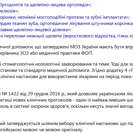
 Ортодонтія та щелепно-лицева ортопедія»;
клюзія»;
оронки, незнімні мостоподібні протези та зубні імплантати»;
рдих тканин зуба, ортопедичне лікування штучними коронка
«Травми щелепно-лицевої ділянки»
переломи нижньої щелепи (виросткового відростка, гілки, кута
дичної допомоги, що затверджені МОЗ України мають бути впр
керівника ЗОЗ або медичної практики ФОП.
стоматологічні нозологічні захворювання та теми. Тоді для з
станови та стандарти медичної допомоги. Згідно додатку 4 «П
лінічні настанови для використання лікарями на період поки 
 № 1422 від 29 грудня 2016 р., який дозволяє українським лі
рактиці нових клінічних протоколів - один із найважливіших ш
ль в системі охорони здоров'я, оскільки несуть значні вигоди д
й затверджується шляхом вибору клінічної настанови, що підл
глійською мовою чи мовою оригіналу.