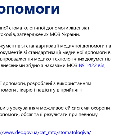
допомоги
чної стоматологічної допомоги ліцензіат
токолів, затверджених МОЗ України.
кументів зі стандартизації медичної допомоги на
окументів зі стандартизації медичної допомоги в
а впровадження медико-технологічних документів
и, внесеними згідно з наказами МОЗ
№ 1422 від
ої допомоги, розроблені з використанням
помоги лікарю і пацієнту в прийнятті
нови з урахуванням можливостей системи охорони
помоги, обсяг та її результати при певному
://www.dec.gov.ua/cat_mtd/stomatologiya/