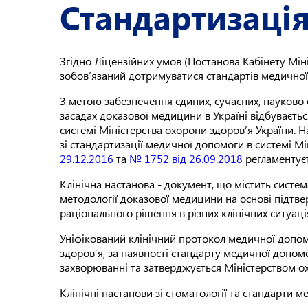
Стандартизація
Згідно Ліцензійних умов (Постанова Кабінету Міні
зобов’язаний дотримуватися стандартів медичної 
З метою забезпечення єдиних, сучасних, науково 
засадах доказової медицини в Україні відбуваєть
системі Міністерства охорони здоров’я України.
зі стандартизації медичної допомоги в системі М
29.12.2016
та
№ 1752 від 26.09.2018
регламентуєт
Клінічна настанова - документ, що містить сист
методології доказової медицини на основі підтвер
раціонального рішення в різних клінічних ситуаці
Уніфікований клінічний протокол медичної допом
здоров’я, за наявності стандарту медичної допом
захворюванні та затверджується Міністерством ох
Клінічні настанови зі стоматології та стандарти