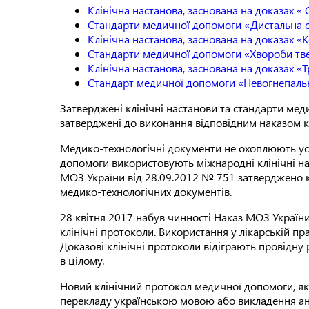
Клінічна настанова, заснована на доказах «
Стандарти медичної допомоги «Дистальна о
Клінічна настанова, заснована на доказах «К
Стандарти медичної допомоги «Хвороби тве
Клінічна настанова, заснована на доказах 
Стандарт медичної допомоги «Невогнепальні 
Затверджені клінічні настанови та стандарти ме
затверджені до виконання відповідним наказом 
Медико-технологічні документи не охоплюють усі 
допомоги використовують міжнародні клінічні на
МОЗ України від 28.09.2012 № 751 затверджено к
медико-технологічних документів.
28 квітня 2017 набув чинності Наказ МОЗ України
клінічні протоколи. Використання у лікарській п
Доказові клінічні протоколи відіграють провідну ро
в цілому.
Новий клінічний протокол медичної допомоги, яки
перекладу українською мовою або викладення ан