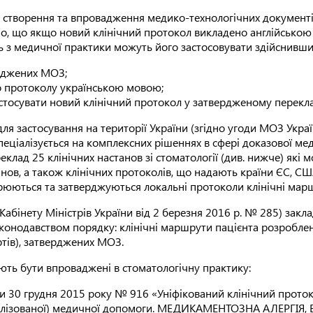
створення та впровадження медико-технологічних документів 
о, що якщо новий клінічний протокол викладено англійською 
 з медичної практики можуть його застосовувати здійснивши н
рджених МОЗ;
го протоколу українською мовою;
тосувати новий клінічний протокол у затвердженому переклад
ля застосування на території України (згідно угоди МОЗ Укр
спеціалізується на комплексних рішеннях в сфері доказової ме
еклад 25 клінічних настанов зі стоматології (див. нижче) які
станов, а також клінічних протоколів, що надають країни ЄС, С
юються та затверджуються локальні протоколи клінічні марш
 Кабінету Міністрів України від 2 березня 2016 р. № 285) закл
онодавством порядку: клінічні маршрути пацієнта розроблені
тів), затверджених МОЗ.
ють бути впроваджені в стоматологічну практику:
и 30 грудня 2015 року № 916 «Уніфікований клінічний проток
спеціалізованої) медичної допомоги. МЕДИКАМЕНТОЗНА АЛЕР