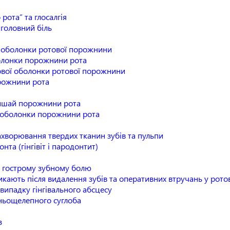
ота” та глосалгія
головний біль
ї оболонки ротової порожнини
олонки порожнини рота
зової оболонки ротової порожнини
рожнини рота
ишай порожнини рота
 оболонки порожнини рота
ахворювання твердих тканин зубів та пульпи
а (гінгівіт і пародонтит)
 гострому зубному болю
ають після видалення зубів та оперативних втручань у рото
ипадку гінгівального абсцесу
ньощелепного суглоба
з