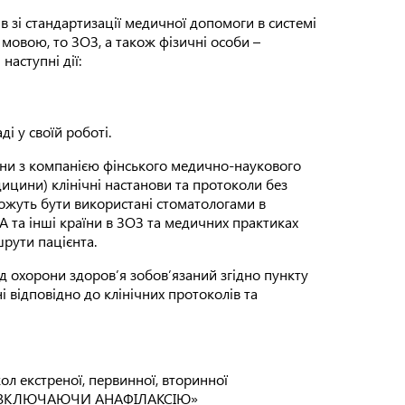
зі стандартизації медичної допомоги в системі
мовою, то ЗОЗ, а також фізичні особи –
аступні дії:​
і у своїй роботі.
аїни з компанією фінського медично-наукового
дицини) клінічні настанови та протоколи без
 можуть бути використані стоматологами в
ША та інші країни в ЗОЗ та медичних практиках
рути пацієнта.
ад охорони здоров’я зобов’язаний згідно пункту
 відповідно до клінічних протоколів та
ол екстреної, первинної, вторинної
ГІЯ, ВКЛЮЧАЮЧИ АНАФІЛАКСІЮ»