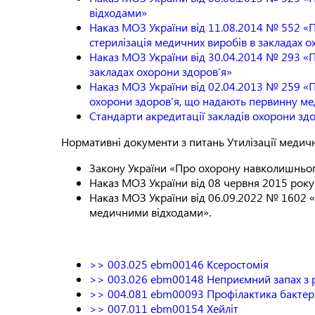
відходами»
Наказ МОЗ України від 11.08.2014 № 552 «
стерилізація медичних виробів в закладах о
Наказ МОЗ України від 30.04.2014 № 293 «Пр
закладах охорони здоров’я»
Наказ МОЗ України від 02.04.2013 № 259 «П
охорони здоров’я, що надають первинну ме
Стандарти акредитації закладів охорони зд
Нормативні документи з питань Утилізації медичн
Закону України «Про охорону навколишньо
Наказ МОЗ України від 08 червня 2015 рок
Наказ МОЗ України від 06.09.2022 № 1602 
медичними відходами».
>> 003.025 ebm00146 Ксеростомія
>> 003.026 ebm00148 Неприємний запах з ро
>> 004.081 ebm00093 Профілактика бактер
>> 007.011 ebm00154 Хейліт