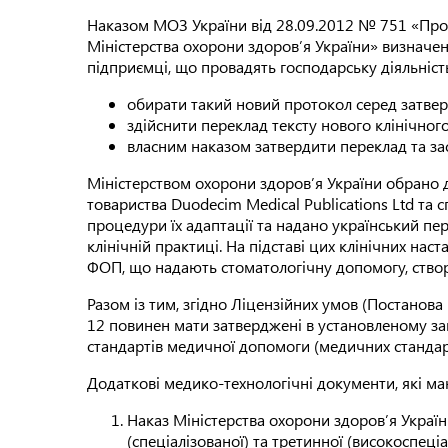
Наказом МОЗ України від 28.09.2012 № 751 «Про 
Міністерства охорони здоров’я України» визначен
підприємці, що провадять господарську діяльність
обирати такий новий протокол серед затве
здійснити переклад тексту нового клінічно
власним наказом затвердити переклад та зас
Міністерством охорони здоров’я України обрано д
товариства Duodecim Medical Publications Ltd та 
процедури їх адаптації та надано український пер
клінічній практиці. На підставі цих клінічних на
ФОП, що надають стоматологічну допомогу, створ
Разом із тим, згідно Ліцензійних умов (Постанова
12 повинен мати затверджені в установленому зак
стандартів медичної допомоги (медичних стандар
Додаткові медико-технологічні документи, які ма
Наказ Міністерства охорони здоров’я Україн
(спеціалізованої) та третинної (високо