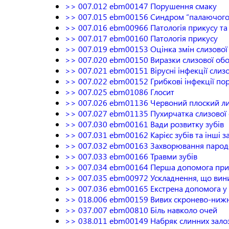
>> 007.012 ebm00147 Порушення смаку
>> 007.015 ebm00156 Синдром “палаючого р
>> 007.016 ebm00966 Патологія прикусу та 
>> 007.017 ebm00160 Патологія прикусу
>> 007.019 ebm00153 Оцінка змін слизово
>> 007.020 ebm00150 Виразки слизової об
>> 007.021 ebm00151 Вірусні інфекції сли
>> 007.022 ebm00152 Грибкові інфекції по
>> 007.025 ebm01086 Глосит
>> 007.026 ebm01136 Червоний плоский л
>> 007.027 ebm01135 Пухирчатка слизової
>> 007.030 ebm00161 Вади розвитку зубів
>> 007.031 ebm00162 Карієс зубів та інші з
>> 007.032 ebm00163 Захворювання пародонт
>> 007.033 ebm00166 Травми зубів
>> 007.034 ebm00164 Перша допомога при
>> 007.035 ebm00972 Ускладнення, що виник
>> 007.036 ebm00165 Екстрена допомога у в
>> 018.006 ebm00159 Вивих скронево-ниж
>> 037.007 ebm00810 Біль навколо очей
>> 038.011 ebm00149 Набряк слинних зало