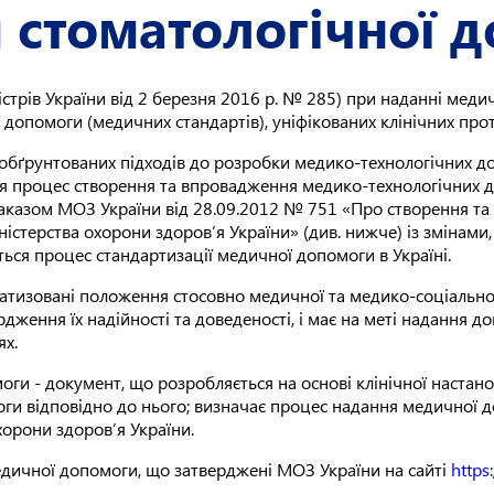
 стоматологічної 
стрів України від 2 березня 2016 р. № 285) при наданні меди
допомоги (медичних стандартів), уніфікованих клінічних про
обґрунтованих підходів до розробки медико-технологічних до
ся процес створення та впровадження медико-технологічних д
 Наказом МОЗ України від 28.09.2012 № 751 «Про створення т
іністерства охорони здоров’я України» (див. нижче) із змінам
ься процес стандартизації медичної допомоги в Україні.
ематизовані положення стосовно медичної та медико-соціальн
дження їх надійності та доведеності, і має на меті надання до
ях.
оги - документ, що розробляється на основі клінічної наста
оги відповідно до нього; визначає процес надання медичної до
орони здоров’я України.
 медичної допомоги, що затверджені МОЗ України на сайті
https