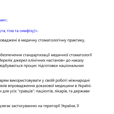
ми»;
, тіла та симфізу)».
оваджені в медичну стоматологічну практику,
абезпечення стандартизації медичної стоматології
ерелік джерел клінічних настанов» до наказу
відбувається процес підготовки національних
карям використовувати у своїй роботі міжнародні
ляхів впровадження доказової медицини в Україні.
ля усіх “гравців”: пацієнтів, лікарів, та держави
ягає застосуванню на території України, її