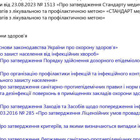
ни від 23.08.2023 № 1513 «Про затвердження Стандарту меди
ратів з лікувальною та профілактичною метою» «СТАНДАРТ ме
атів з лікувальною та профілактичною метою»
ни здоров’я​
Основи законодавства України про охорону здоров’я»
ро захист населення від інфекційних хвороб»
«Про затвердження Порядку здійснення дозорного епідеміоло
Про організацію профілактики інфекцій та інфекційного контр
льного захисту населення»
Про затвердження санітарно-протиепідемічних правил і норм
а дезінфекції поверхонь в приміщеннях закладів охорони здо
Про затвердження Заходів та Засобів щодо попередження інф
02.03.2016 № 285 «Про затвердження Ліцензійних умов провад
ро затвердження критеріїв, за якими визначаються випадки і
«Про затвердження Державних санітарно-протиепідемічних п