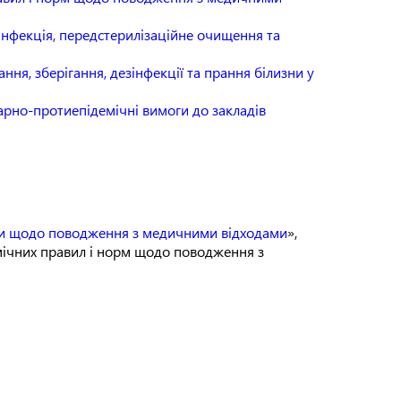
нфекція, передстерилізаційне очищення та
ння, зберігання, дезінфекції та прання білизни у
арно-протиепідемічні вимоги до закладів
рми щодо поводження з медичними відходами
»,
мічних правил і норм щодо поводження з