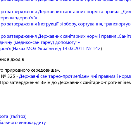
Про затвердження Державних санітарних норм та правил „Дезі
хорони здоров’я“»
о затвердження Інструкції зі збору, сортування, транспортува
ро затвердження Державних санітарних норм і правил „Саніт
дичну (медико-санітарну) допомогу“»
оров’я
(
Наказ МОЗ України від 14.03.2011 № 142
)
их відходів
го природного середовища»,
у № 325 «
Державні санітарно-протиепідемічні правила і но
«Про затвердження Змін до Державних санітарно-протиепіде
та (галітоз)
іального ендокардиту